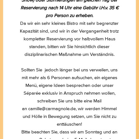
Show) oder Stornierungen am gleichen Tag der
Reservierung nach 14 Uhr eine Gebühr i.H.v. 35 €
pro Person zu erheben.
Da wir ein sehr kleines Bistro mit sehr begrenzter
Kapazität sind, und wir in der Vergangenheit trotz
BISTRO CARMAGNOLE
kompletter Reservierung vor halbvollem Haus
standen, bitten wir Sie hinsichtlich dieser
LA CARTE
disziplinarischen Maßnahme um Verständnis.
RÉSERVATION
Sollten Sie jedoch länger bei uns verweilen, uns
mit mehr als 6 Personen aufsuchen, ein eigenes
BULLETIN
Menü, eigene Ideen besprechen oder unser
Séparée exklusiv in Anspruch nehmen wollen,
schreiben Sie uns bitte eine Mail
an
camille@carmagnole.de
, wir werden Himmel
und Hölle in Bewegung setzen, um Sie nicht zu
enttäuschen!
Bitte beachten Sie, dass wir am Sonntag und an